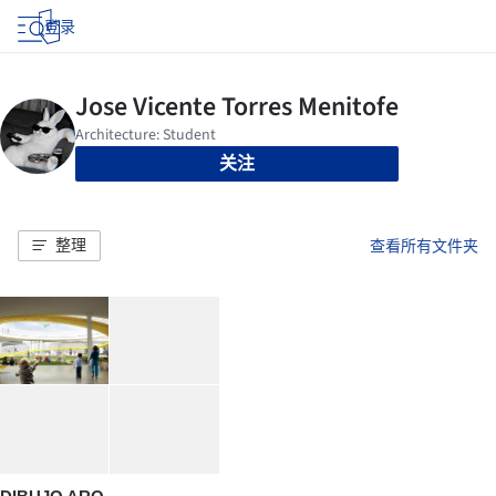
登录
关注
整理
查看所有文件夹