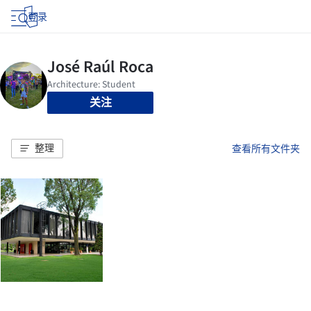
登录
关注
整理
查看所有文件夹