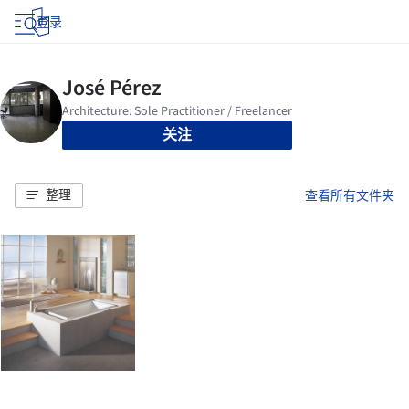
登录
关注
整理
查看所有文件夹