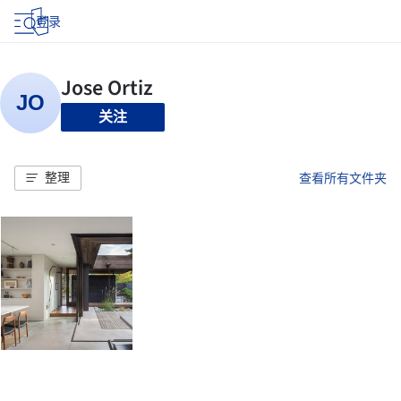
登录
关注
整理
查看所有文件夹