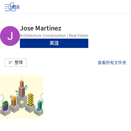
登录
关注
整理
查看所有文件夹