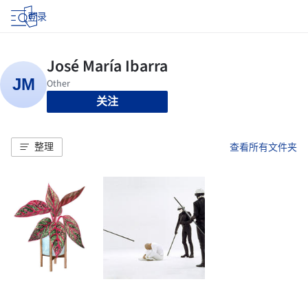
登录
关注
整理
查看所有文件夹