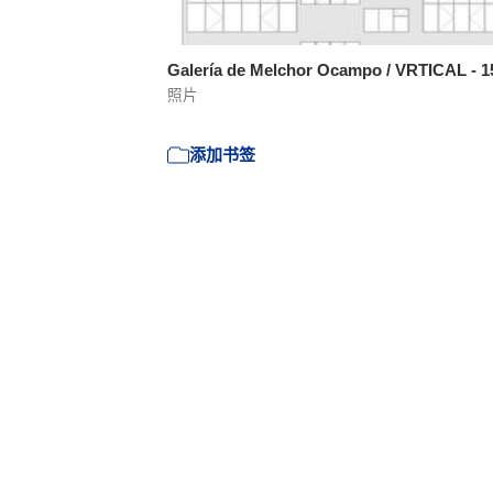
Galería de Melchor Ocampo / VRTICAL - 
照片
添加书签