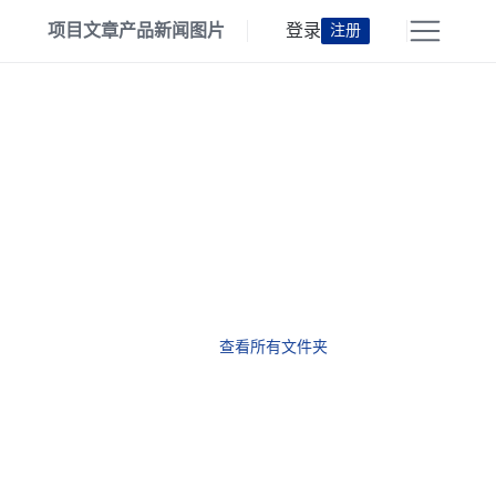
项目
文章
产品
新闻
图片
登录
注册
查看所有文件夹