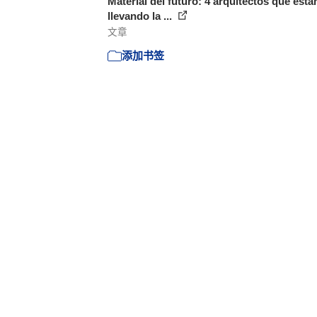
Material del futuro: 4 arquitectos que está
llevando la ...
文章
添加书签