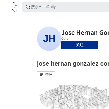
关注
jose hernan gonzalez
整理