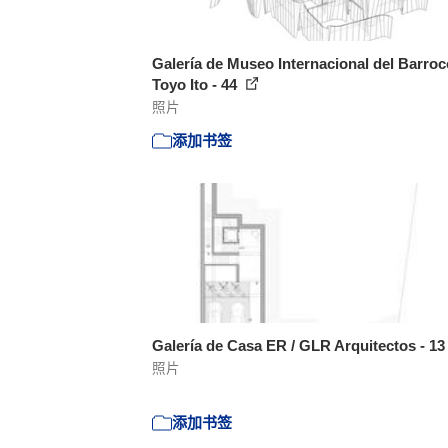
Galería de Museo Internacional del Barroc
Toyo Ito - 44
照片
添加书签
Galería de Casa ER / GLR Arquitectos - 1
照片
添加书签