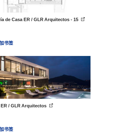
ía de Casa ER / GLR Arquitectos - 15
加书签
 ER / GLR Arquitectos
加书签