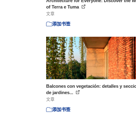
Architecture for Everyone: Discover the 
of Terra e Tuma
文章
添加书签
Balcones con vegetación: detalles y secci
de jardines...
文章
添加书签