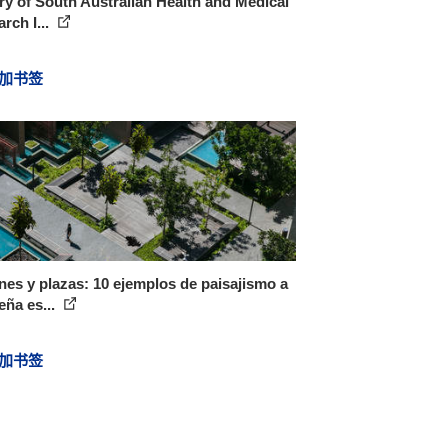
ry of South Australian Health and Medical
rch I...
加书签
nes y plazas: 10 ejemplos de paisajismo a
ña es...
加书签