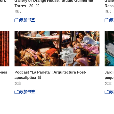
Work
Gallery of Orange House / Studio Guilherme
Galle
Torres - 20
Resea
照片
照片
添加书签
添
ones
Podcast "La Parleta": Arquitectura Post-
Jardi
apocalíptica
peque
文章
文章
添加书签
添