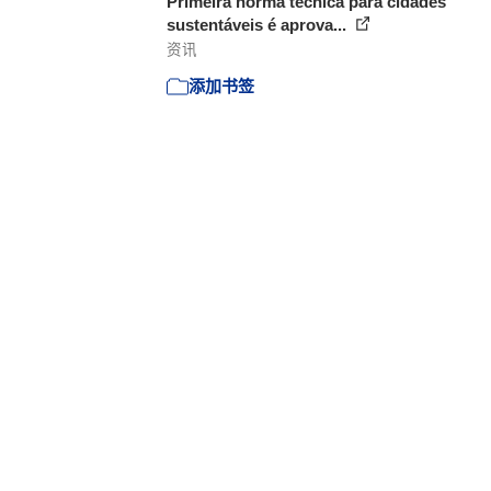
Primeira norma técnica para cidades
sustentáveis é aprova...
资讯
添加书签