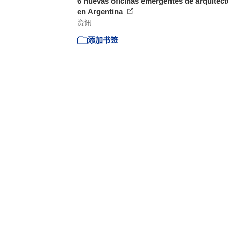
6 nuevas oficinas emergentes de arquitect
en Argentina
资讯
添加书签