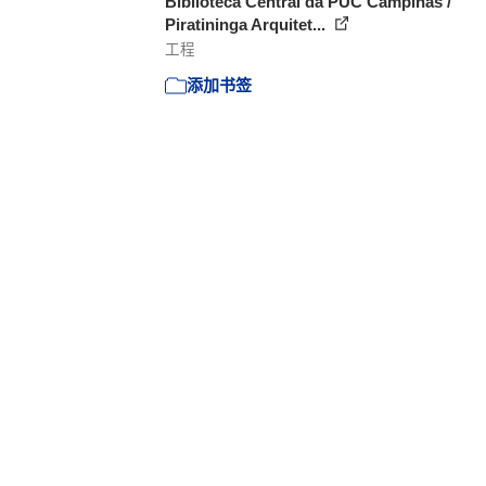
Biblioteca Central da PUC Campinas /
Piratininga Arquitet...
工程
添加书签