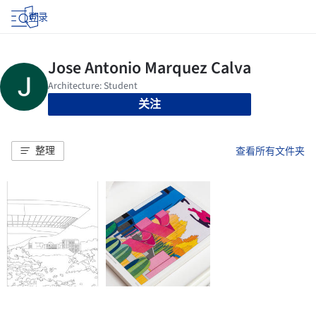
登录
关注
整理
查看所有文件夹