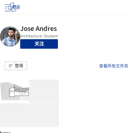
登录
关注
整理
查看所有文件夹