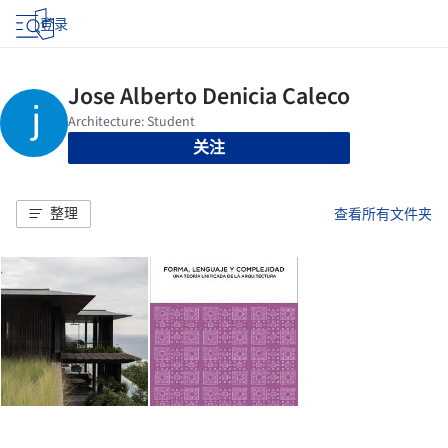
登录
关注
整理
查看所有文件夹