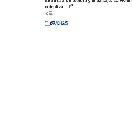
Entre la arquitectura y el paisaje: La vivie
colectiva...
文章
添加书签