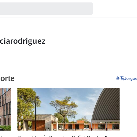
porte
查看Jorgee