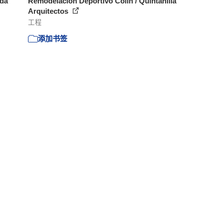
nda
Remodelación Deportivo Colín / Quintanilla
Arquitectos
工程
添加书签