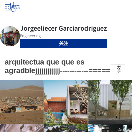
登录
关注
arquitectua que que es
分
agradblejjjjjjjjjjjj------------=====
享