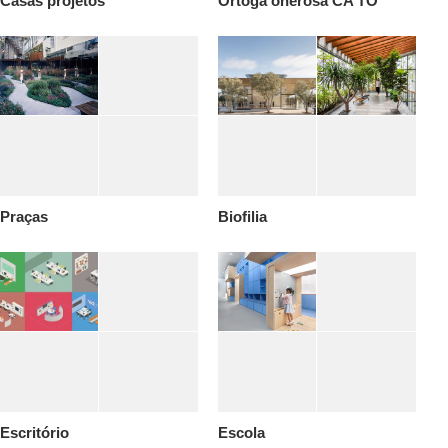
Casas projetos
Ortoga onerosa CA TO
Praças
Biofilia
Escritório
Escola