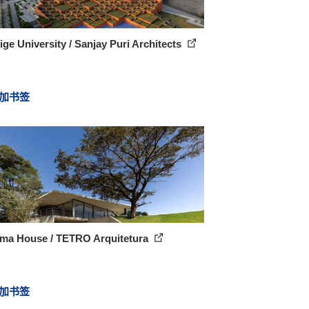
ige University / Sanjay Puri Architects
加书签
ema House / TETRO Arquitetura
加书签