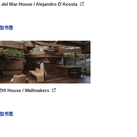
 del Mar House / Alejandro D'Acosta
加书签
HI House / Wallmakers
加书签