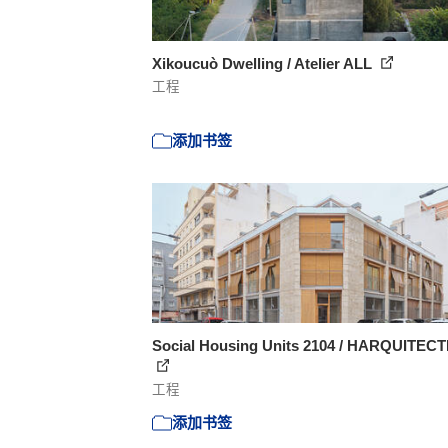
Xikoucuò Dwelling / Atelier ALL
工程
添加书签
Social Housing Units 2104 / HARQUITEC
工程
添加书签