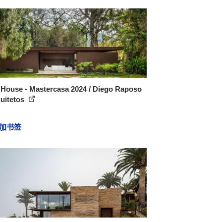
 House - Mastercasa 2024 / Diego Raposo
quitetos
加书签