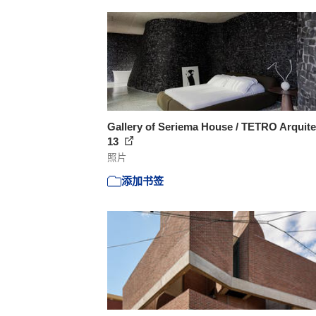
Gallery of Seriema House / TETRO Arquite
13
照片
添加书签