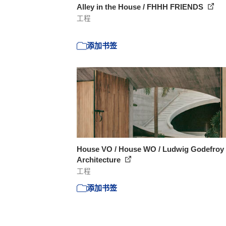
Alley in the House / FHHH FRIENDS
工程
添加书签
House VO / House WO / Ludwig Godefroy
Architecture
工程
添加书签