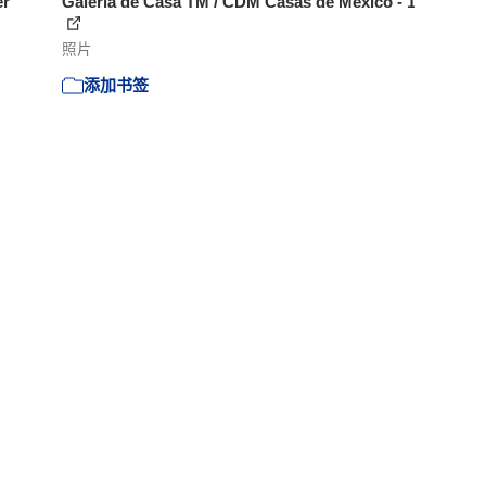
er
Galería de Casa TM / CDM Casas de México - 1
照片
添加书签