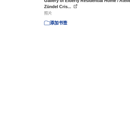
Gallery of Elderly Residential Home / Ateli
Zündel Cris...
照片
添加书签