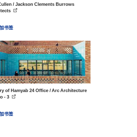
Cullen / Jackson Clements Burrows
itects
加书签
ry of Hamyab 24 Office / Arc Architecture
o - 3
加书签