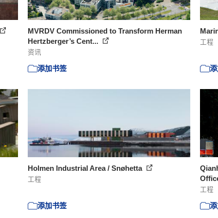
MVRDV Commissioned to Transform Herman
Mari
Hertzberger’s Cent...
工程
资讯
添加书签
添
Holmen Industrial Area / Snøhetta
Qianh
Offi
工程
工程
添加书签
添