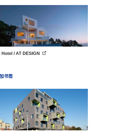
 Hotel / AT DESIGN
加书签