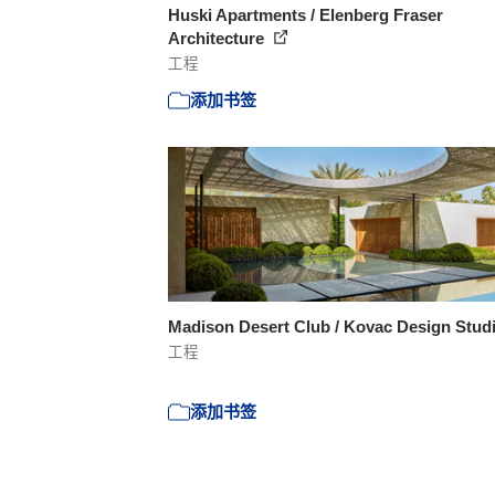
Huski Apartments / Elenberg Fraser
Architecture
工程
添加书签
Madison Desert Club / Kovac Design Stud
工程
添加书签