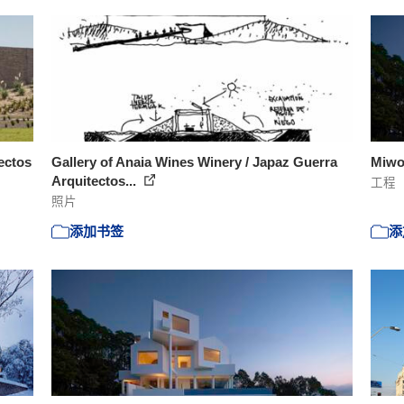
ectos
Gallery of Anaia Wines Winery / Japaz Guerra
Miwo
Arquitectos...
工程
照片
添加书签
添