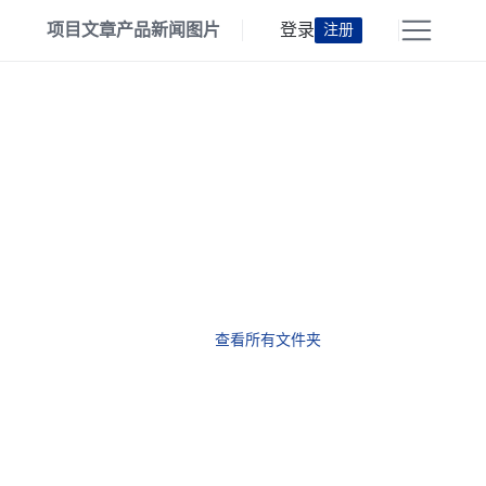
项目
文章
产品
新闻
图片
登录
注册
查看所有文件夹