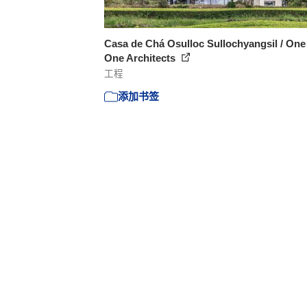
Casa de Chá Osulloc Sullochyangsil / One
One Architects
工程
添加书签