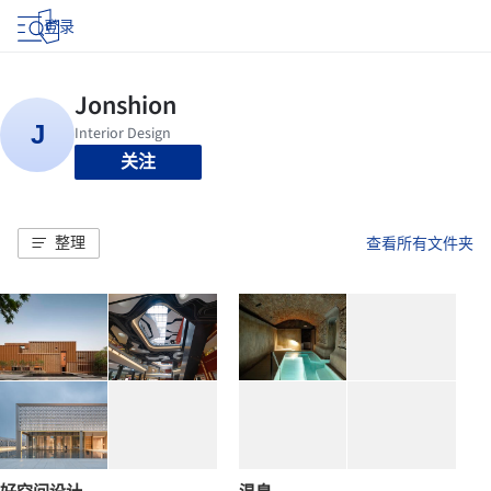
登录
关注
整理
查看所有文件夹