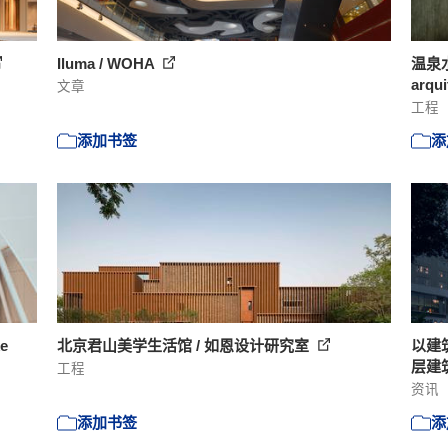
Iluma / WOHA
温泉水疗
arqui
文章
工程
添加书签
添
e
北京君山美学生活馆 / 如恩设计研究室
以建
层建
工程
资讯
添加书签
添