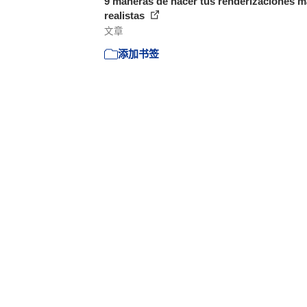
9 maneras de hacer tus renderizaciones 
realistas
文章
添加书签