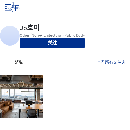
登录
关注
整理
查看所有文件夹