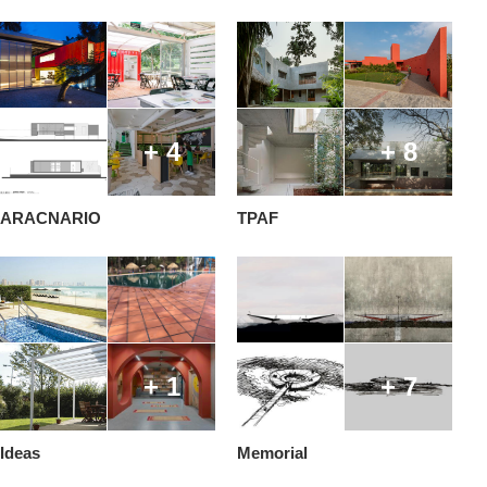
+ 4
+ 8
ARACNARIO
TPAF
+ 1
+ 7
Ideas
Memorial