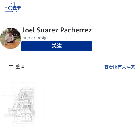
登录
关注
整理
查看所有文件夹