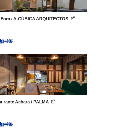
 Fora / A-CÚBICA ARQUITECTOS
加书签
aurante Achara / PALMA
加书签