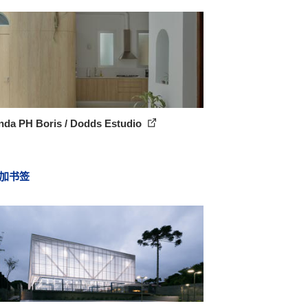
enda PH Boris / Dodds Estudio
加书签