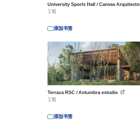
University Sports Hall / Canvas Arquitect
工程
添加书签
Terraza RSC / Antumbra estudio
工程
添加书签