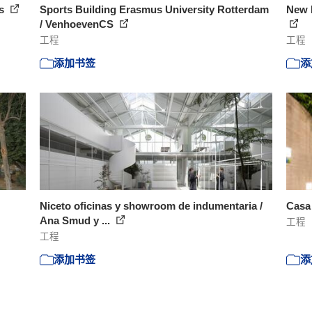
os
Sports Building Erasmus University Rotterdam
New P
/ VenhoevenCS
工程
工程
添加书签
添
Niceto oficinas y showroom de indumentaria /
Casa 
Ana Smud y ...
工程
工程
添加书签
添