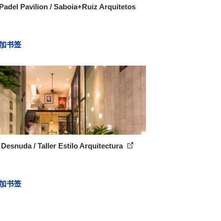
adel Pavilion / Saboia+Ruiz Arquitetos
加书签
Desnuda / Taller Estilo Arquitectura
加书签