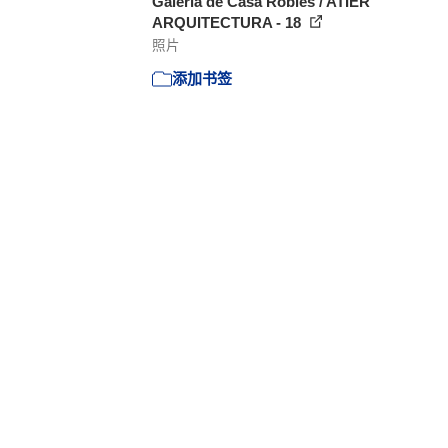
Galería de Casa Robles / ATIER
ARQUITECTURA - 18
照片
添加书签