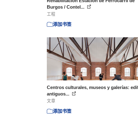
Rehabilitación Estación de Ferrocarril de
Burgos / Contel...
工程
添加书签
Centros culturales, museos y galerías: edi
antiguos...
文章
添加书签