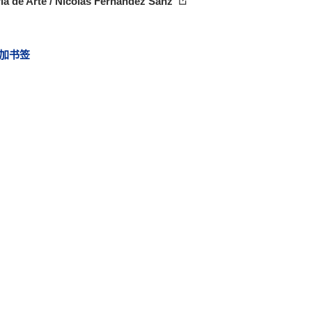
ía de Arte / Nicolás Fernández Sanz
加书签