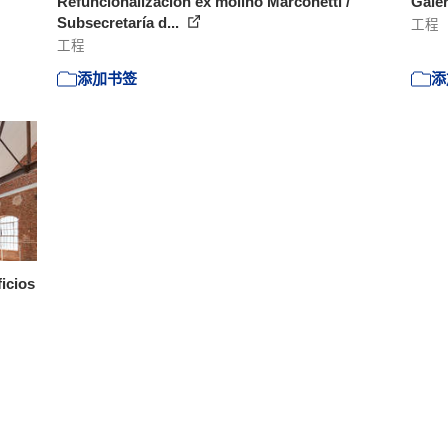
Refuncionalización ex molino Marconetti /
Galer
Subsecretaría d...
工程
工程
添加书签
添
ficios