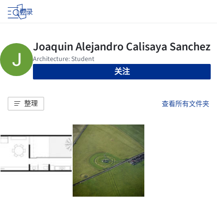
登录
关注
整理
查看所有文件夹