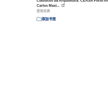
Clássicos da Arquitetura: CEASA Porto Al
Carlos Maxi...
建筑经典
添加书签