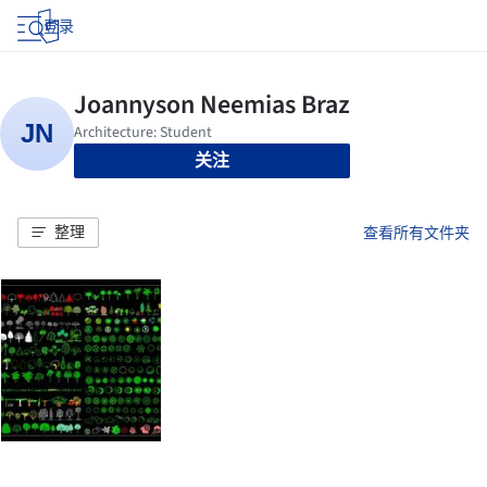
登录
关注
整理
查看所有文件夹