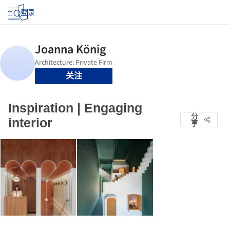
登录
关注
Inspiration | Engaging
分
interior
享