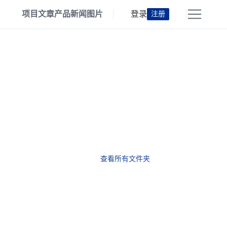
项目
文章
产品
新闻
图片
登录
注册
查看所有文件夹