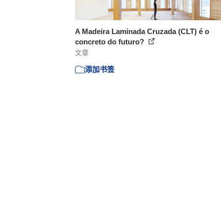
A Madeira Laminada Cruzada (CLT) é o
concreto do futuro?
文章
添加书签