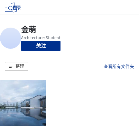
登录
关注
整理
查看所有文件夹