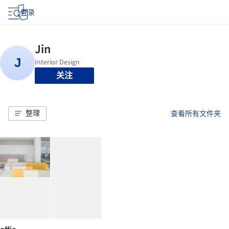
登录
关注
整理
查看所有文件夹