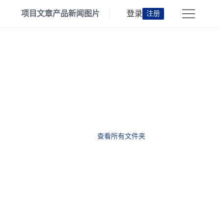
项目
文章
产品
新闻
图片
登录
注册
查看所有文件夹