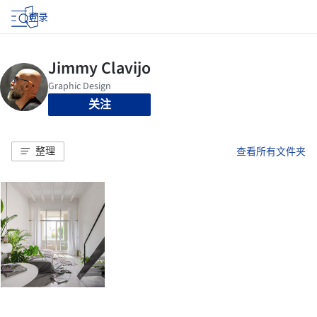
登录
关注
整理
查看所有文件夹