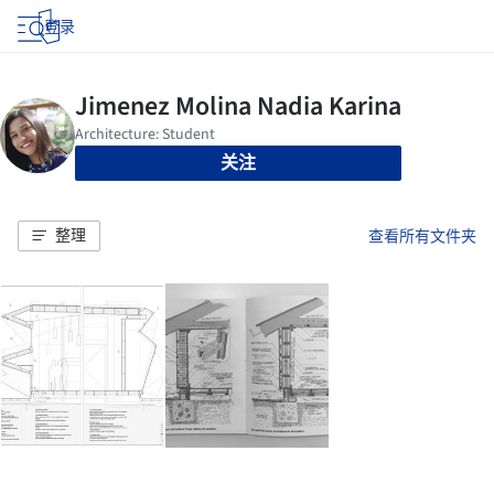
登录
关注
整理
查看所有文件夹