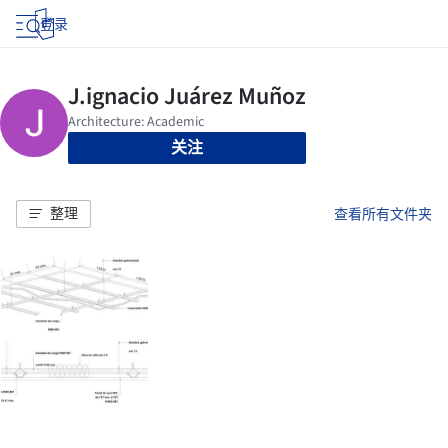
登录
关注
整理
查看所有文件夹