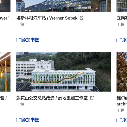
er”
埃斯林根汽车站 / Werner Sobek
立陶宛V
工程
工程
添加书签
添
 /
莲花山公交总站改造 / 悉地墨照工作室
维尔纽
archi
工程
工程
添加书签
添