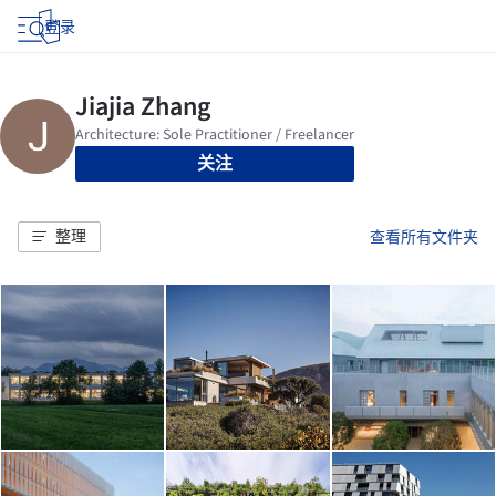
登录
关注
整理
查看所有文件夹