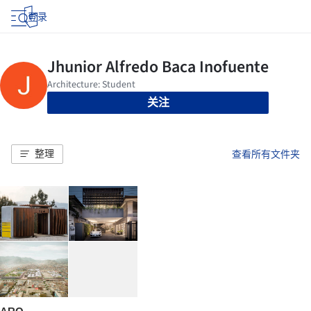
登录
关注
整理
查看所有文件夹