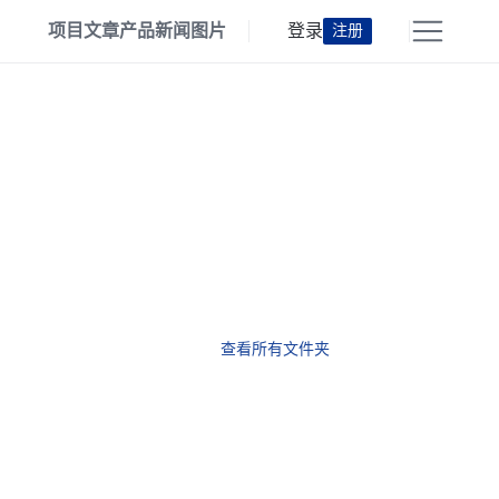
项目
文章
产品
新闻
图片
登录
注册
查看所有文件夹