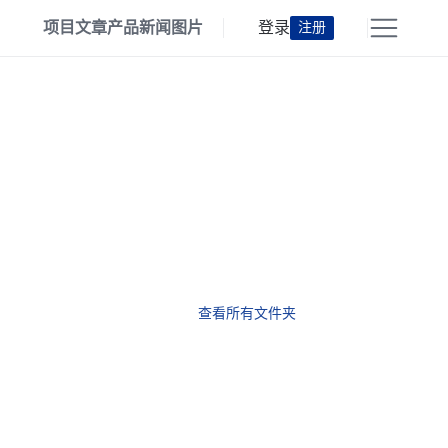
项目
文章
产品
新闻
图片
登录
注册
查看所有文件夹