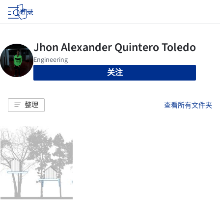
登录
关注
整理
查看所有文件夹