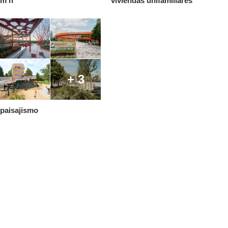
m ñ
viviendas unifamiliares
+ 3
paisajismo